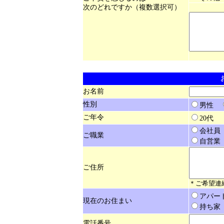
次のどれですか（複数選択可）
お名前
性別
男性
ご年令
20
会社
ご職業
自営
ご住所
＊ご希望連
アパ
現在のお住まい
持ち
電話番号